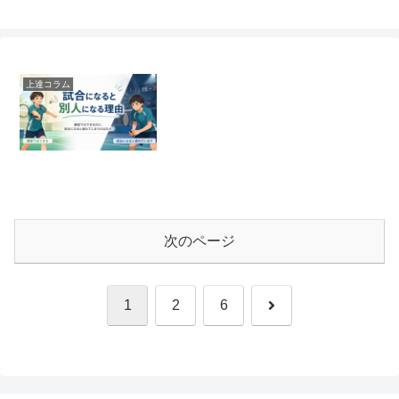
ステップアップバドミントンクラブ
上達コラム
次のページ
次
1
2
6
へ